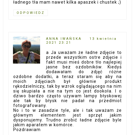
ładnego tła mam nawet kilka apaszek i chustek ;)
ODPOWIEDZ
ANNA IWAŃSKA
13 kwietnia
2021 23:21
a Ja uważam że ładne zdjęcie to
przede wszystkim ostre zdjęcie i
fakt musi mieś dobre tło najlepiej
jasne bez ozdobników. Kiedyś
dodawałam do zdjęć różne
ozdobne dodatki, a teraz staram się aby na
moich zdjęciach był głównie produkt
rękodzielniczy, tak by wzrok oglądającego na nim
się skupiała a nie na tym co jest dookoła. I o
dziwo bardzo często używam lampy błyskowej
ale tak by błysk nie padał na przedmiot
fotografowany.
No i to w zasadzie tyle, ale i tak uważam że
głównym elementem jest sprzęt jakim
dysponujemy. Trudno zrobić ładne zdjęcie byle
jakim aparatem w komórce.
Pozdrawiam