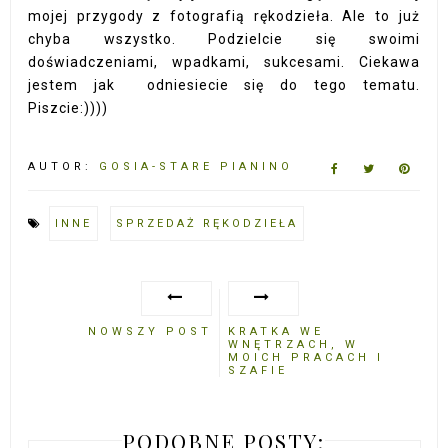
mojej przygody z fotografią rękodzieła. Ale to już
chyba wszystko. Podzielcie się swoimi
doświadczeniami, wpadkami, sukcesami. Ciekawa
jestem jak odniesiecie się do tego tematu.
Piszcie:))))
AUTOR:
GOSIA-STARE PIANINO
INNE
SPRZEDAŻ RĘKODZIEŁA
NOWSZY POST
KRATKA WE
WNĘTRZACH, W
MOICH PRACACH I
SZAFIE
PODOBNE POSTY: