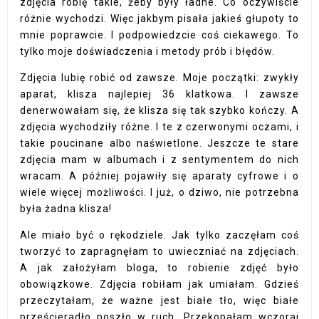
zdjęcia robię takie, żeby były ładne. Co oczywiście
różnie wychodzi. Więc jakbym pisała jakieś głupoty to
mnie poprawcie. I podpowiedzcie coś ciekawego. To
tylko moje doświadczenia i metody prób i błędów.
Zdjęcia lubię robić od zawsze. Moje początki: zwykły
aparat, klisza najlepiej 36 klatkowa. I zawsze
denerwowałam się, że klisza się tak szybko kończy. A
zdjęcia wychodziły różne. I te z czerwonymi oczami, i
takie poucinane albo naświetlone. Jeszcze te stare
zdjęcia mam w albumach i z sentymentem do nich
wracam. A później pojawiły się aparaty cyfrowe i o
wiele więcej możliwości. I już, o dziwo, nie potrzebna
była żadna klisza!
Ale miało być o rękodziele. Jak tylko zaczęłam coś
tworzyć to zapragnęłam to uwieczniać na zdjęciach.
A jak założyłam bloga, to robienie zdjęć było
obowiązkowe. Zdjęcia robiłam jak umiałam. Gdzieś
przeczytałam, że ważne jest białe tło, więc białe
prześcieradło poszło w ruch. Przekopałam wczoraj