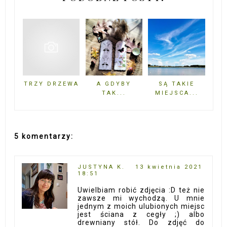
TRZY DRZEWA
A GDYBY
SĄ TAKIE
TAK...
MIEJSCA...
5 komentarzy:
JUSTYNA K.
13 kwietnia 2021
18:51
Uwielbiam robić zdjęcia :D też nie
zawsze mi wychodzą. U mnie
jednym z moich ulubionych miejsc
jest ściana z cegły ;) albo
drewniany stół. Do zdjęć do