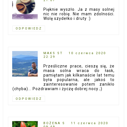
21:07
Pięknie wyszło. Ja z masy solnej
nic nie robię. Nie mam zdolności.
Wolę szydełko i druty :)
ODPOWIEDZ
MAKS ST
10 czerwca 2020
22:29
Prześliczne prace, cieszę się, że
masa solna wraca do łask,
pamiętam jak kilkanaście lat temu
była popularna, ale jakoś to
zainteresowanie potem zanikło
(chyba)... Pozdrawiam i życzę dobrej nocy ;)
ODPOWIEDZ
BOŻENA S
11 czerwca 2020
09:49