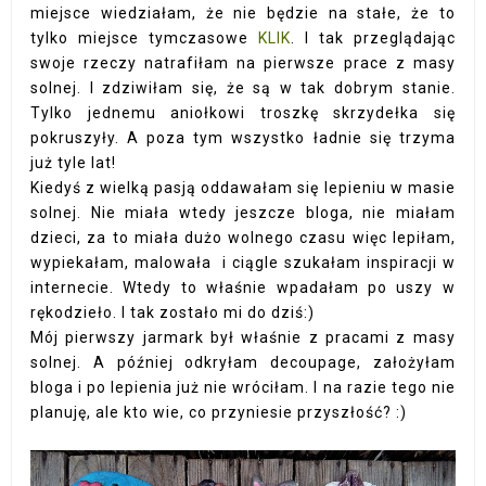
miejsce wiedziałam, że nie będzie na stałe, że to
tylko miejsce tymczasowe
KLIK
. I tak przeglądając
swoje rzeczy natrafiłam na pierwsze prace z masy
solnej. I zdziwiłam się, że są w tak dobrym stanie.
Tylko jednemu aniołkowi troszkę skrzydełka się
pokruszyły. A poza tym wszystko ładnie się trzyma
już tyle lat!
Kiedyś z wielką pasją oddawałam się lepieniu w masie
solnej. Nie miała wtedy jeszcze bloga, nie miałam
dzieci, za to miała dużo wolnego czasu więc lepiłam,
wypiekałam, malowała i ciągle szukałam inspiracji w
internecie. Wtedy to właśnie wpadałam po uszy w
rękodzieło. I tak zostało mi do dziś:)
Mój pierwszy jarmark był właśnie z pracami z masy
solnej. A później odkryłam decoupage, założyłam
bloga i po lepienia już nie wróciłam. I na razie tego nie
planuję, ale kto wie, co przyniesie przyszłość? :)