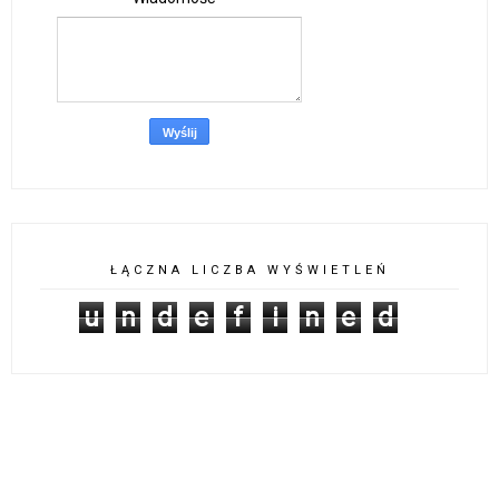
ŁĄCZNA LICZBA WYŚWIETLEŃ
u
n
d
e
f
i
n
e
d