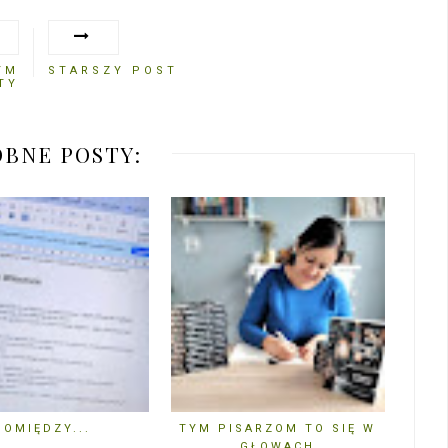
YM
STARSZY POST
TY
BNE POSTY:
POMIĘDZY...
TYM PISARZOM TO SIĘ W
GŁOWACH