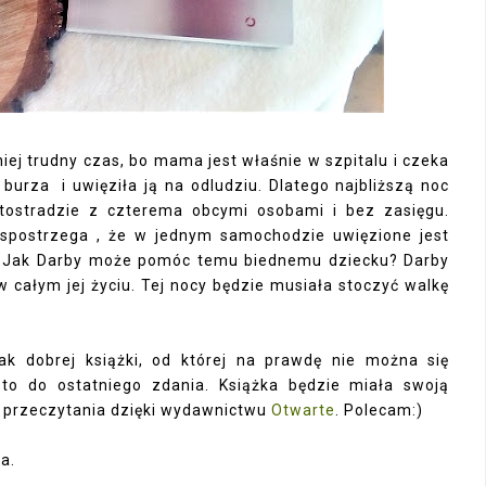
niej trudny czas, bo mama jest właśnie w szpitalu i czeka
burza i uwięziła ją na odludziu. Dlatego najbliższą noc
utostradzie z czterema obcymi osobami i bez zasięgu.
 spostrzega , że w jednym samochodzie uwięzione jest
m? Jak Darby może pomóc temu biednemu dziecku? Darby
w całym jej życiu. Tej nocy będzie musiała stoczyć walkę
k dobrej książki, od której na prawdę nie można się
 to do ostatniego zdania. Książka będzie miała swoją
ej przeczytania dzięki wydawnictwu
Otwarte
. Polecam:)
a.