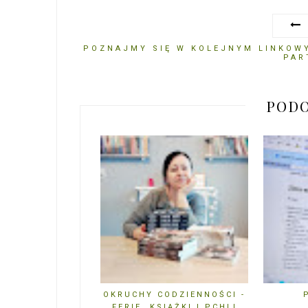
POZNAJMY SIĘ W KOLEJNYM LINKOW
PAR
PODO
OKRUCHY CODZIENNOŚCI -
FERIE, KSIĄŻKI I PCHLI