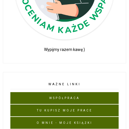
Wypijmy razem kawę:)
WAŻNE LINKI
WSPÓŁPRACA
TU KUPISZ MOJE PRACE
O MNIE - MOJE KSIĄŻKI