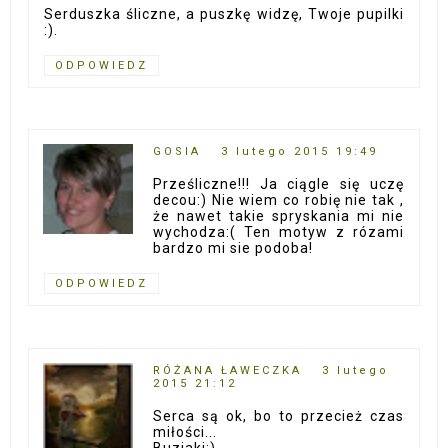
Serduszka śliczne, a puszkę widzę, Twoje pupilki
:).
ODPOWIEDZ
GOSIA
3 lutego 2015 19:49
Prześliczne!!! Ja ciągle się uczę
decou:) Nie wiem co robię nie tak ,
że nawet takie spryskania mi nie
wychodza:( Ten motyw z rózami
bardzo mi sie podoba!
ODPOWIEDZ
RÓŻANA ŁAWECZKA
3 lutego
2015 21:12
Serca są ok, bo to przecież czas
miłości...
Buziaki:)