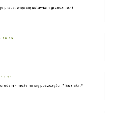
e prace, więc się ustawiam grzecznie:-)
4 18:19
 18:20
 urodzin - może mi się poszczęści :* Buziaki :*