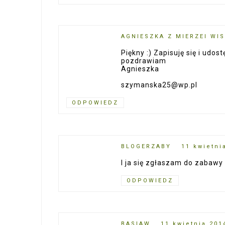
AGNIESZKA Z MIERZEI WI
Piękny :) Zapisuję się i udos
pozdrawiam
Agnieszka
szymanska25@wp.pl
ODPOWIEDZ
BLOGERZABY
11 kwietni
I ja się zgłaszam do zabawy 
ODPOWIEDZ
BASIAW
11 kwietnia 201