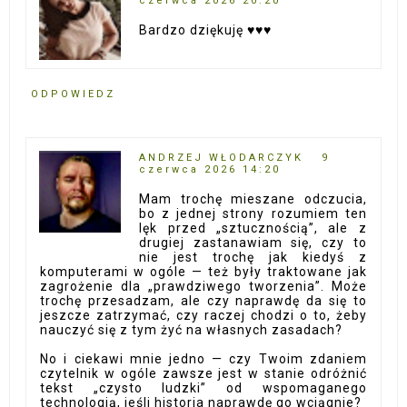
czerwca 2026 20:20
Bardzo dziękuję ♥️♥️♥️
ODPOWIEDZ
ANDRZEJ WŁODARCZYK
9
czerwca 2026 14:20
Mam trochę mieszane odczucia,
bo z jednej strony rozumiem ten
lęk przed „sztucznością”, ale z
drugiej zastanawiam się, czy to
nie jest trochę jak kiedyś z
komputerami w ogóle — też były traktowane jak
zagrożenie dla „prawdziwego tworzenia”. Może
trochę przesadzam, ale czy naprawdę da się to
jeszcze zatrzymać, czy raczej chodzi o to, żeby
nauczyć się z tym żyć na własnych zasadach?
No i ciekawi mnie jedno — czy Twoim zdaniem
czytelnik w ogóle zawsze jest w stanie odróżnić
tekst „czysto ludzki” od wspomaganego
technologią, jeśli historia naprawdę go wciągnie?