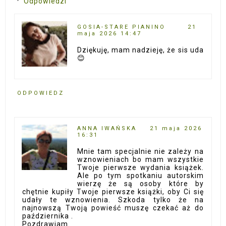
Odpowiedzi
GOSIA-STARE PIANINO
21
maja 2026 14:47
Dziękuję, mam nadzieję, że sis uda
😊
ODPOWIEDZ
ANNA IWAŃSKA
21 maja 2026
16:31
Mnie tam specjalnie nie zależy na
wznowieniach bo mam wszystkie
Twoje pierwsze wydania książek.
Ale po tym spotkaniu autorskim
wierzę że są osoby które by
chętnie kupiły Twoje pierwsze książki, oby Ci się
udały te wznowienia. Szkoda tylko że na
najnowszą Twoją powieść muszę czekać aż do
października .
Pozdrawiam