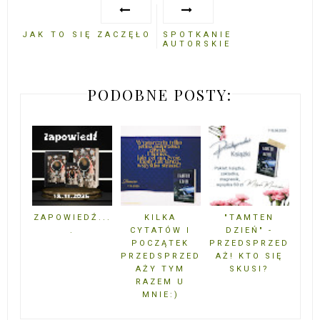
JAK TO SIĘ ZACZĘŁO
SPOTKANIE
AUTORSKIE
PODOBNE POSTY:
ZAPOWIEDŹ...
KILKA
"TAMTEN
.
CYTATÓW I
DZIEŃ" -
POCZĄTEK
PRZEDSPRZED
PRZEDSPRZED
AŻ! KTO SIĘ
AŻY TYM
SKUSI?
RAZEM U
MNIE:)