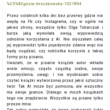
%C5%82gosia-mroczkowska-1021894
Przez ostatnich kilka dni bez przerwy gdzie nie
wejdę na Fb czy Instagrama, czy w ogóle na
jakieś strony, wszędzie tylko Olga Tokarczuk i
burza jaką wywołała swoją wypowiedzią
odnośnie korzystania z AI. Nie słyszałam całej
jej wypowiedzi tylko pojedyncze zdania więc nie
będę osądzać, czy noblistka korzysta z takiej
formy przy pisaniu.
Uważam, że w pisanie książek autor wkłada
wiele emocji, często cząstkę siebie, swoje
przemyślenia, uwagi. I nie wyobrażam sobie
czytać książki wytworzonej przez jakiś sztuczny
twór. Tak AI może być pomocna, ale wszystko
ma swoje granice. Dlatego w moich książkach
tego nie znajdziecie. Wszystkie są pisane tylko
przeze mnie.
Tak sobie pomyślała, że teraz większość ludzi