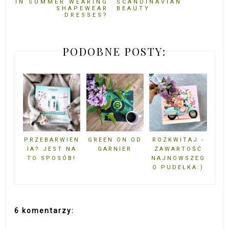
IN SUMMER WEARING
SCANDINAVIAN
SHAPEWEAR
BEAUTY
DRESSES?
PODOBNE POSTY:
PRZEBARWIEN
GREEN ON OD
ROZKWITAJ -
IA? JEST NA
GARNIER
ZAWARTOŚĆ
TO SPOSÓB!
NAJNOWSZEG
O PUDEŁKA:)
6 komentarzy: