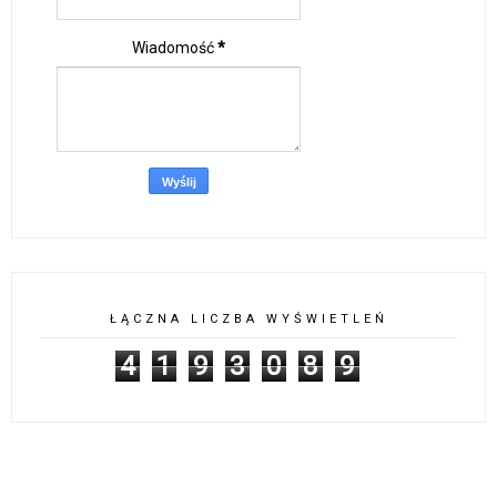
Wiadomość
*
ŁĄCZNA LICZBA WYŚWIETLEŃ
4
1
9
3
0
8
9