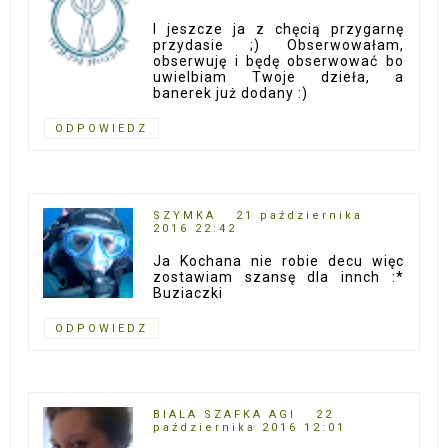
I jeszcze ja z chęcią przygarnę
przydasie ;) Obserwowałam,
obserwuję i będę obserwować bo
uwielbiam Twoje dzieła, a
banerek już dodany :)
ODPOWIEDZ
SZYMKA
21 października
2016 22:42
Ja Kochana nie robie decu więc
zostawiam szansę dla innch :*
Buziaczki
ODPOWIEDZ
BIALA SZAFKA AGI
22
października 2016 12:01