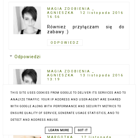
MAGIA ZDOBIENIA _
AGNIESZKA
12 listopada 2016
16:56
Również przyłączam się do
zabawy :)
ODPOWIEDZ
Odpowiedzi
MAGIA ZDOBIENIA _
AGNIESZKA
13 listopada 2016
13:19
https://magia-
THIS SITE USES COOKIES FROM GOOGLE TO DELIVER ITS SERVICES AND TO
zdobienia.blogspot.com/
ANALYZE TRAFFIC. YOUR IP ADDRESS AND USER-AGENT ARE SHARED
WITH GOOGLE ALONG WITH PERFORMANCE AND SECURITY METRICS TO
ENSURE QUALITY OF SERVICE, GENERATE USAGE STATISTICS, AND TO
ODPOWIEDZ
DETECT AND ADDRESS ABUSE.
LEARN MORE
GOT IT
MARGOTKA
12 listopada