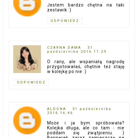
Jestem bardzo chętna na taki
zestawik :)
ODPOWIEDZ
CZARNA DAMA
31
października 2016 11:29
O rany, ale wspaniałą nagrodę
przygotowałaś, chętnie też staję
w kolejkę po nie :)
ODPOWIEDZ
ALDONA
31 października
2016 16:46
Może i ja bym spróbowała?
Kolejka długa, ale co tam - nie
poddam się zwątpieniu. :)
Bannerek zaraz zamieszczę na