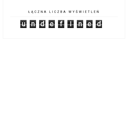
ŁĄCZNA LICZBA WYŚWIETLEŃ
u
n
d
e
f
i
n
e
d