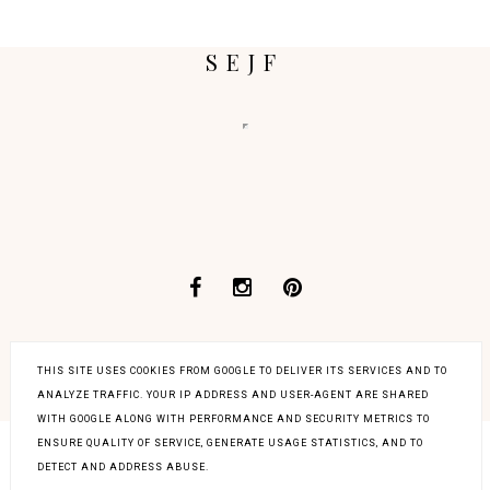
SEJF
THIS SITE USES COOKIES FROM GOOGLE TO DELIVER ITS SERVICES AND TO
COPYRIGHT ©
STARE PIANINO
BLOG DESIGN:
ANALYZE TRAFFIC. YOUR IP ADDRESS AND USER-AGENT ARE SHARED
KAROGRAFIA.PL
WITH GOOGLE ALONG WITH PERFORMANCE AND SECURITY METRICS TO
ENSURE QUALITY OF SERVICE, GENERATE USAGE STATISTICS, AND TO
DETECT AND ADDRESS ABUSE.