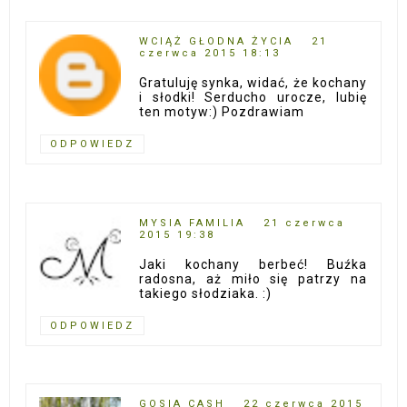
WCIĄŻ GŁODNA ŻYCIA
21
czerwca 2015 18:13
Gratuluję synka, widać, że kochany
i słodki! Serducho urocze, lubię
ten motyw:) Pozdrawiam
ODPOWIEDZ
MYSIA FAMILIA
21 czerwca
2015 19:38
Jaki kochany berbeć! Buźka
radosna, aż miło się patrzy na
takiego słodziaka. :)
ODPOWIEDZ
GOSIA CASH
22 czerwca 2015