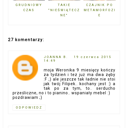
GRUDNIOWY
TAKIE
CZAJNIK PO
CZAS
"NIEŚWIĄTECZ
METAMORFOZI
NE"
E
27 komentarzy:
JOANNA B.
19 czerwca 2015
14:49
moja Weronika 9 miesięcy kończy
za tydzień i tez już ma dwa zęby
:F ;) ale jeszcze tak ładnie nie stoi
jak twój Filipek.. kochany jest :) a
tak po za tym, to.. serducho
prześliczne, no i to pianino.. wspaniały mebel :)
pozdrawiam ;)
ODPOWIEDZ