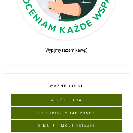
Wypijmy razem kawę:)
WAŻNE LINKI
WSPÓŁPRACA
TU KUPISZ MOJE PRACE
O MNIE - MOJE KSIĄŻKI