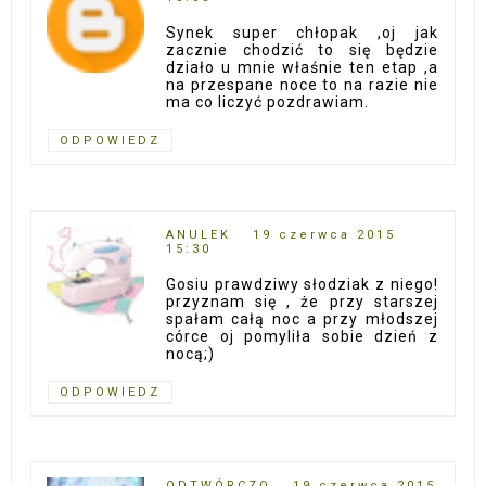
Synek super chłopak ,oj jak
zacznie chodzić to się będzie
działo u mnie właśnie ten etap ,a
na przespane noce to na razie nie
ma co liczyć pozdrawiam.
ODPOWIEDZ
ANULEK
19 czerwca 2015
15:30
Gosiu prawdziwy słodziak z niego!
przyznam się , że przy starszej
spałam całą noc a przy młodszej
córce oj pomyliła sobie dzień z
nocą;)
ODPOWIEDZ
ODTWÓRCZO
19 czerwca 2015