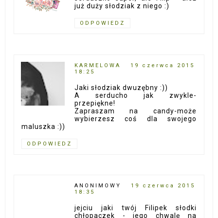
już duży słodziak z niego :)
ODPOWIEDZ
KARMELOWA
19 czerwca 2015
18:25
Jaki słodziak dwuzębny :))
A serducho jak zwykle-
przepiękne!
Zapraszam na candy-może
wybierzesz coś dla swojego
maluszka :))
ODPOWIEDZ
ANONIMOWY
19 czerwca 2015
18:35
jejciu jaki twój Filipek słodki
chłopaczek - jego chwalę na