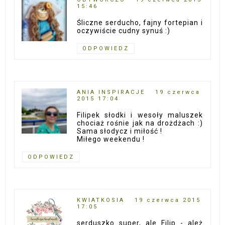
15:46
Śliczne serducho, fajny fortepian i
oczywiście cudny synuś :)
ODPOWIEDZ
ANIA INSPIRACJE
19 czerwca
2015 17:04
Filipek słodki i wesoły maluszek
chociaż rośnie jak na drożdżach :)
Sama słodycz i miłość !
Miłego weekendu !
ODPOWIEDZ
KWIATKOSIA
19 czerwca 2015
17:05
serduszko super, ale Filip - ależ