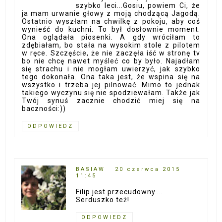
szybko leci...Gosiu, powiem Ci, że
ja mam urwanie głowy z moją chodzącą Jagodą.
Ostatnio wyszłam na chwilkę z pokoju, aby coś
wynieść do kuchni. To był dosłownie moment.
Ona oglądała piosenki. A gdy wróciłam to
zdębiałam, bo stała na wysokim stole z pilotem
w ręce. Szczęście, że nie zaczęła iść w stronę tv
bo nie chcę nawet myśleć co by było. Najadłam
się strachu i nie mogłam uwierzyć, jak szybko
tego dokonała. Ona taka jest, że wspina się na
wszystko i trzeba jej pilnować. Mimo to jednak
takiego wyczynu się nie spodziewałam. Także jak
Twój synuś zacznie chodzić miej się na
baczności:))
ODPOWIEDZ
BASIAW
20 czerwca 2015
11:45
Filip jest przecudowny....
Serduszko też!
ODPOWIEDZ