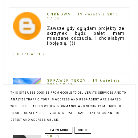
UNKNOWN
19 kwietnia 2015
17:58
Zawsze gdy oglądam projekty ze
skrzynek bądź palet mam
mieszane odczucia.. I chciałabym
i boję się. :)))
ODPOWIEDZ
SKRAWEK TĘCZY
19 kwietnia
2015 18:28
THIS SITE USES COOKIES FROM GOOGLE TO DELIVER ITS SERVICES AND TO
Ciekawe inspiracje:)
ANALYZE TRAFFIC. YOUR IP ADDRESS AND USER-AGENT ARE SHARED
ODPOWIEDZ
WITH GOOGLE ALONG WITH PERFORMANCE AND SECURITY METRICS TO
ENSURE QUALITY OF SERVICE, GENERATE USAGE STATISTICS, AND TO
DETECT AND ADDRESS ABUSE.
LEARN MORE
GOT IT
KARMELOWA
19 kwietnia 2015
18:39