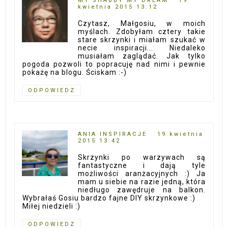
MY SHABBY MY DREAM
19
kwietnia 2015 13:12
Czytasz, Małgosiu, w moich
myślach. Zdobyłam cztery takie
stare skrzynki i miałam szukać w
necie inspiracji... Niedaleko
musiałam zaglądać. Jak tylko
pogoda pozwoli to popracuję nad nimi i pewnie
pokażę na blogu. Ściskam :-)
ODPOWIEDZ
ANIA INSPIRACJE
19 kwietnia
2015 13:42
Skrzynki po warzywach są
fantastyczne i dają tyle
możliwości aranżacyjnych :) Ja
mam u siebie na razie jedną, która
niedługo zawędruje na balkon.
Wybrałaś Gosiu bardzo fajne DIY skrzynkowe :)
Miłej niedzieli :)
ODPOWIEDZ