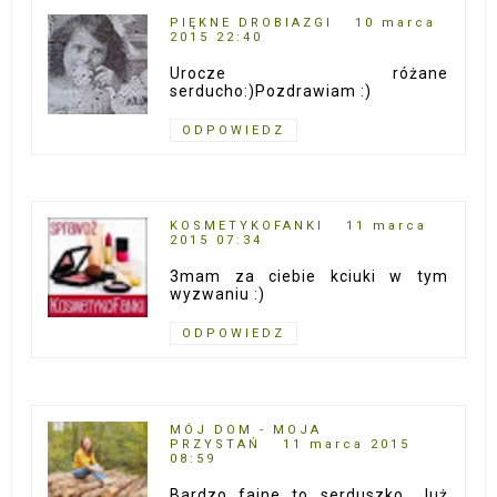
PIĘKNE DROBIAZGI
10 marca
2015 22:40
Urocze różane
serducho:)Pozdrawiam :)
ODPOWIEDZ
KOSMETYKOFANKI
11 marca
2015 07:34
3mam za ciebie kciuki w tym
wyzwaniu :)
ODPOWIEDZ
MÓJ DOM - MOJA
PRZYSTAŃ
11 marca 2015
08:59
Bardzo fajne to serduszko. Już