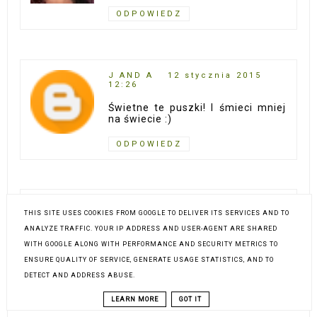
ODPOWIEDZ
J AND A
12 stycznia 2015
12:26
Świetne te puszki! I śmieci mniej
na świecie :)
ODPOWIEDZ
ALDIA
3 lutego 2019 20:25
THIS SITE USES COOKIES FROM GOOGLE TO DELIVER ITS SERVICES AND TO
Pamietam ten post jak dzis :)
ANALYZE TRAFFIC. YOUR IP ADDRESS AND USER-AGENT ARE SHARED
WITH GOOGLE ALONG WITH PERFORMANCE AND SECURITY METRICS TO
ODPOWIEDZ
ENSURE QUALITY OF SERVICE, GENERATE USAGE STATISTICS, AND TO
DETECT AND ADDRESS ABUSE.
LEARN MORE
GOT IT