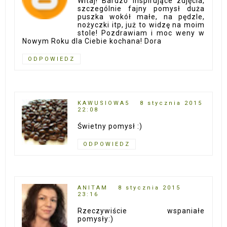
Witaj! Bardzo inspirujące zdjęcia,
szczególnie fajny pomysł duża
puszka wokół małe, na pędzle,
nożyczki itp, już to widzę na moim
stole! Pozdrawiam i moc weny w
Nowym Roku dla Ciebie kochana! Dora
ODPOWIEDZ
KAWUSIOWA5
8 stycznia 2015
22:08
Świetny pomysł :)
ODPOWIEDZ
ANITAM
8 stycznia 2015
23:16
Rzeczywiście wspaniałe
pomysły:)