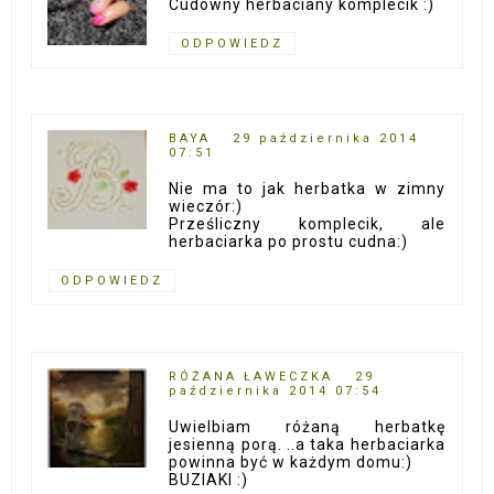
Cudowny herbaciany komplecik :)
ODPOWIEDZ
BAYA
29 października 2014
07:51
Nie ma to jak herbatka w zimny
wieczór:)
Prześliczny komplecik, ale
herbaciarka po prostu cudna:)
ODPOWIEDZ
RÓŻANA ŁAWECZKA
29
października 2014 07:54
Uwielbiam różaną herbatkę
jesienną porą. ..a taka herbaciarka
powinna być w każdym domu:)
BUZIAKI :)