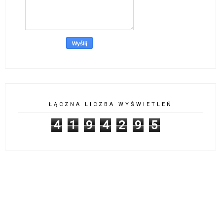
ŁĄCZNA LICZBA WYŚWIETLEŃ
4
1
9
4
2
9
5