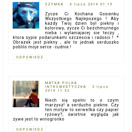
SZYMKA
3 lipca 2014 01:19
Zycze Ci Kochana Gosienku
Wszystkiego Najlepszego ! Aby
kazdy Twoj dzien byl piekny i
kolorowy, zycze Ci bezchmurnego
nieba i wylaniajacej sie teczy ,
ktora sypie podarunkami szczescia i radosci ! :*
Obrazek jest piekny , ale to jednak serduszko
poblilo moje serce -cudnie !
ODPOWIEDZ
MATKA POLKA
INTROWERTYCZKA
3 lipca
2014 11:52
Niech się spełni to o czym
marzysz! a serducho piekne. Czy
ten motyw to serwetka czy papier
ryżowy?, świetnie wygląda jak
żywe jest to winogronko
ODPOWIEDZ