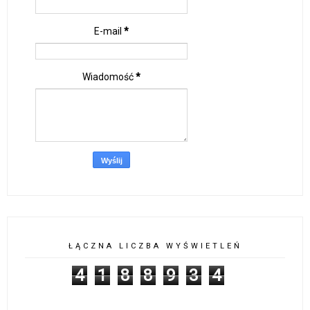
E-mail
*
Wiadomość
*
ŁĄCZNA LICZBA WYŚWIETLEŃ
4
1
8
8
9
3
4