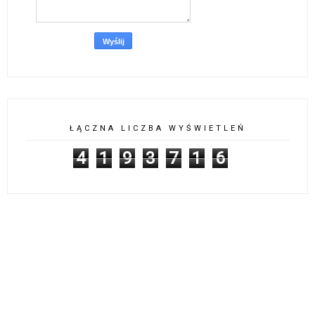
ŁĄCZNA LICZBA WYŚWIETLEŃ
4
1
9
3
7
1
6