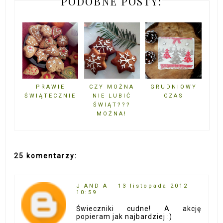
PODOBNE POSTY:
PRAWIE
CZY MOŻNA
GRUDNIOWY
ŚWIĄTECZNIE
NIE LUBIĆ
CZAS
ŚWIĄT???
MOŻNA!
25 komentarzy:
J AND A
13 listopada 2012
10:59
Świeczniki cudne! A akcję
popieram jak najbardziej :)