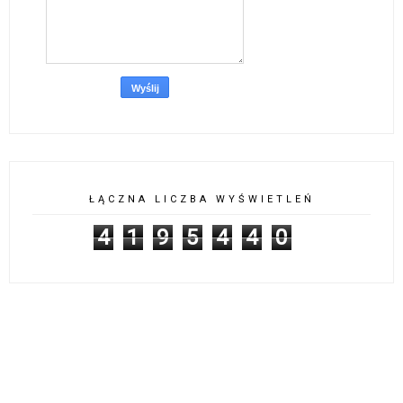
ŁĄCZNA LICZBA WYŚWIETLEŃ
4
1
9
5
4
4
0