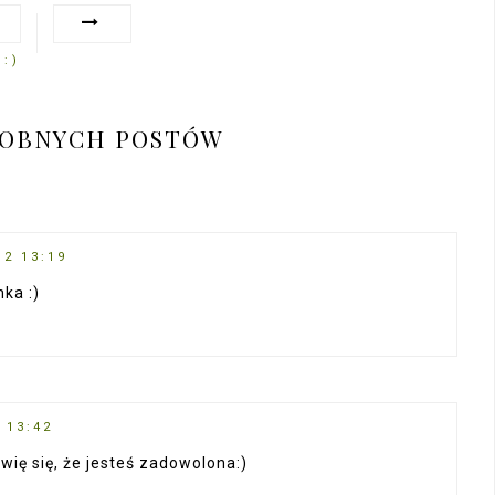
:)
DOBNYCH POSTÓW
12 13:19
ka :)
 13:42
wię się, że jesteś zadowolona:)