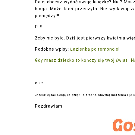
Dalej chcesz wydać swoją książkę? Nie? Masz 
bloga. Może ktoś przeczyta. Nie wydawaj za
pieniędzy!!!
P. S.
Żeby nie było. Dziś jest pierwszy kwietnia wię
Podobne wpisy:
Łazienka po remoncie!
Gdy masz dziecko to kończy się twój świat
,
N
P.S. 2
Chcesz wydać swoją książkę? To zrób to. Chwytaj marzenia i je s
Pozdrawiam