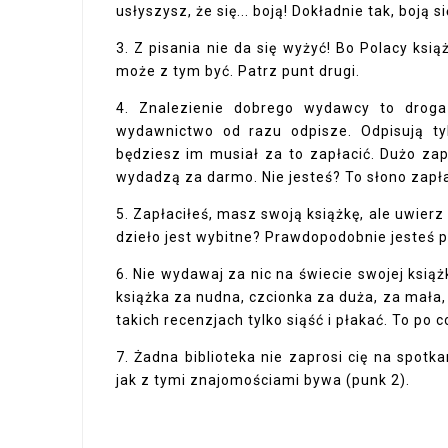
usłyszysz, że się... boją! Dokładnie tak, boją 
3. Z pisania nie da się wyżyć! Bo Polacy ksią
może z tym być. Patrz punt drugi.
4. Znalezienie dobrego wydawcy to droga 
wydawnictwo od razu odpisze. Odpisują ty
będziesz im musiał za to zapłacić. Dużo za
wydadzą za darmo. Nie jesteś? To słono zapła
5. Zapłaciłeś, masz swoją książkę, ale uwierz 
dzieło jest wybitne? Prawdopodobnie jesteś pi
6. Nie wydawaj za nic na świecie swojej książk
książka za nudna, czcionka za duża, za mała,
takich recenzjach tylko siąść i płakać. To po 
7. Żadna biblioteka nie zaprosi cię na spotk
jak z tymi znajomościami bywa (punk 2).