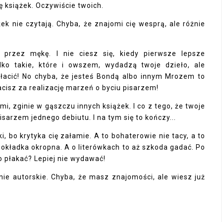
się książek. Oczywiście twoich.
żek nie czytają. Chyba, że znajomi cię wesprą, ale różnie
przez mękę. I nie ciesz się, kiedy pierwsze lepsze
lko takie, które i owszem, wydadzą twoje dzieło, ale
płacić! No chyba, że jesteś Bondą albo innym Mrozem to
cisz za realizację marzeń o byciu pisarzem!
mi, zginie w gąszczu innych książek. I co z tego, że twoje
sarzem jednego debiutu. I na tym się to kończy...
i, bo krytyka cię załamie. A to bohaterowie nie tacy, a to
 okładka okropna. A o literówkach to aż szkoda gadać. Po
co płakać? Lepiej nie wydawać!
anie autorskie. Chyba, że masz znajomości, ale wiesz już