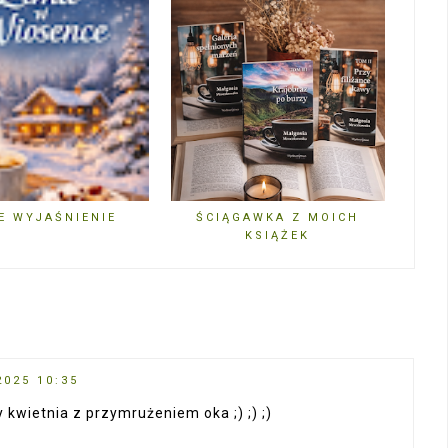
E WYJAŚNIENIE
ŚCIĄGAWKA Z MOICH
KSIĄŻEK
2025 10:35
 kwietnia z przymrużeniem oka ;) ;) ;)