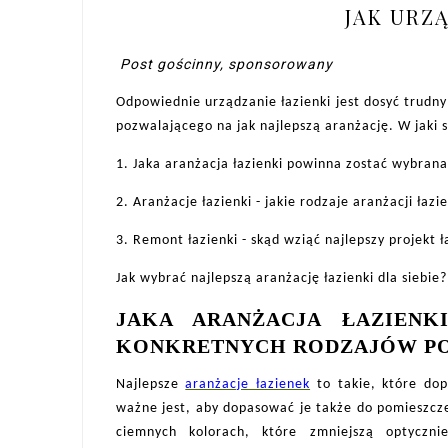
JAK URZ
Post gościnny, sponsorowany
Odpowiednie urządzanie łazienki jest dosyć trud
pozwalającego na jak najlepszą aranżację. W jaki s
1.
Jaka aranżacja łazienki powinna zostać wybran
2.
Aranżacje łazienki - jakie rodzaje aranżacji łaz
3.
Remont łazienki - skąd wziąć najlepszy projekt ła
Jak wybrać najlepszą aranżację łazienki dla siebie
JAKA ARANŻACJA ŁAZIEN
KONKRETNYCH RODZAJÓW PO
Najlepsze
aranżacje łazienek
to takie, które do
ważne jest, aby dopasować je także do pomieszcz
ciemnych kolorach, które zmniejszą optyczn