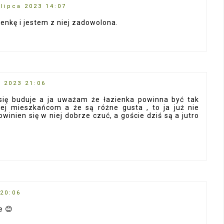
 lipca 2023 14:07
nkę i jestem z niej zadowolona.
a 2023 21:06
się buduje a ja uważam że łazienka powinna być tak
ej mieszkańcom a że są różne gusta , to ja już nie
inien się w niej dobrze czuć, a goście dziś są a jutro
 20:06
e 😊