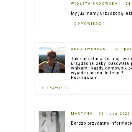
WIOLETA SADOWSKA
24
My już mamy urządzoną łazie
ODPOWIEDZ
ANNA IWAŃSKA
25 lipc
Tak się składa że mój syn 
urządzona żeby pasowała j
wnikam , każdy domownik pow
wyjadą i nic mi do tego !!
Pozdrawiam
ODPOWIEDZ
MARTYNA
31 lipca 2023
Bardzo przydatne informacj