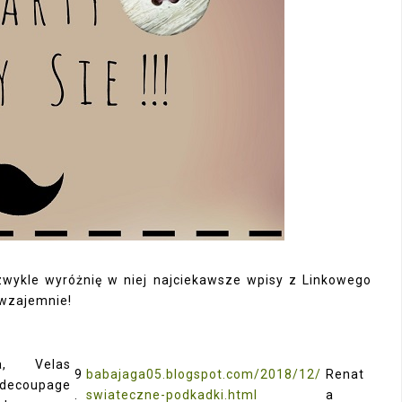
 zwykle wyróżnię w niej najciekawsze wpisy z Linkowego
 wzajemnie!
ea, Velas
9
babajaga05.blogspot.com/2018/12/
Renat
decoupage
.
swiateczne-podkadki.html
a