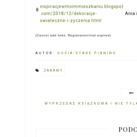
inspiracjewmoimmieszkaniu.blogspot
8
.com/2018/12/dekoracje-
Ania 
.
swiateczne-i-zyczenia.html
(Cannot add links: Registration/trial expired)
AUTOR:
GOSIA-STARE PIANINO
ZABAWY
WYPRZEDAŻ KSIĄŻKOWA I NIE TYL
PODO