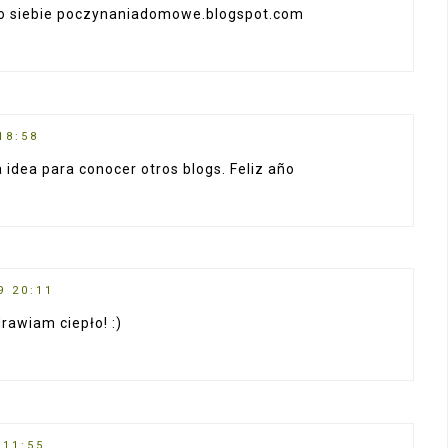
do siebie poczynaniadomowe.blogspot.com
18:58
idea para conocer otros blogs. Feliz año
9 20:11
rawiam ciepło! :)
 11:55