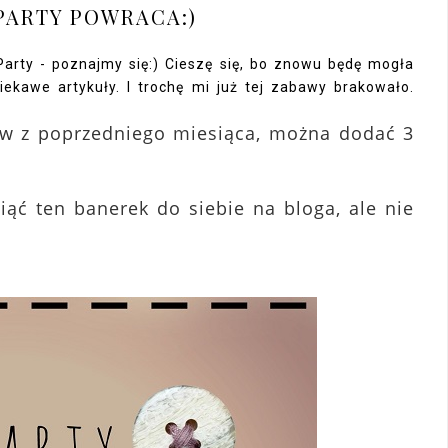
PARTY POWRACA:)
rty - poznajmy się:) Cieszę się, bo znowu będę mogła
ekawe artykuły. I trochę mi już tej zabawy brakowało.
tów z poprzedniego miesiąca, można dodać 3
iąć ten banerek do siebie na bloga, ale nie