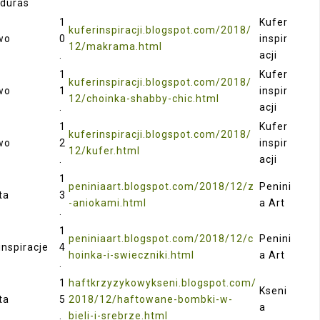
lduras
1
Kufer
kuferinspiracji.blogspot.com/2018/
Owo
0
inspir
12/makrama.html
.
acji
1
Kufer
kuferinspiracji.blogspot.com/2018/
Owo
1
inspir
12/choinka-shabby-chic.html
.
acji
1
Kufer
kuferinspiracji.blogspot.com/2018/
Owo
2
inspir
12/kufer.html
.
acji
1
peniniaart.blogspot.com/2018/12/z
Penini
ata
3
-aniokami.html
a Art
.
1
peniniaart.blogspot.com/2018/12/c
Penini
inspiracje
4
hoinka-i-swieczniki.html
a Art
.
1
haftkrzyzykowykseni.blogspot.com/
Kseni
ata
5
2018/12/haftowane-bombki-w-
a
.
bieli-i-srebrze.html