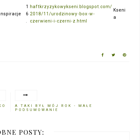
1
haftkrzyzykowykseni.blogspot.com/
Kseni
inspiracje
6
2018/11/urodzinowy-box-w-
a
.
czerwieni-i-czerni-z.html
KO
A TAKI BYŁ MÓJ ROK - MAŁE
PODSUMOWANIE
BNE POSTY: