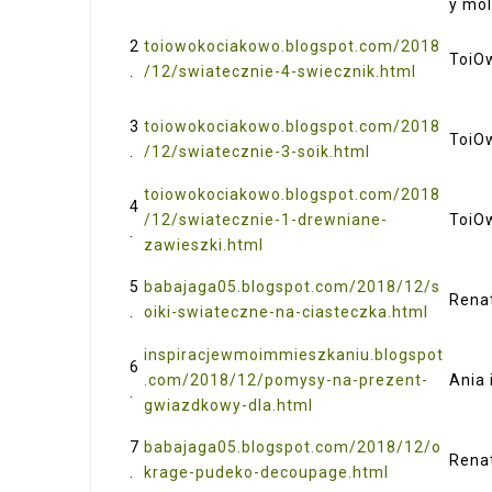
y mo
2
toiowokociakowo.blogspot.com/2018
Toi
.
/12/swiatecznie-4-swiecznik.html
3
toiowokociakowo.blogspot.com/2018
Toi
.
/12/swiatecznie-3-soik.html
toiowokociakowo.blogspot.com/2018
4
/12/swiatecznie-1-drewniane-
Toi
.
zawieszki.html
5
babajaga05.blogspot.com/2018/12/s
Ren
.
oiki-swiateczne-na-ciasteczka.html
inspiracjewmoimmieszkaniu.blogspot
6
.com/2018/12/pomysy-na-prezent-
Ania 
.
gwiazdkowy-dla.html
7
babajaga05.blogspot.com/2018/12/o
Ren
.
krage-pudeko-decoupage.html