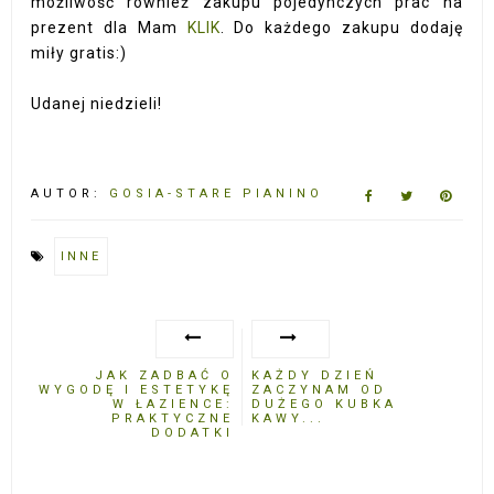
możliwość również zakupu pojedynczych prac na
prezent dla Mam
KLIK
. Do każdego zakupu dodaję
miły gratis:)
Udanej niedzieli!
AUTOR:
GOSIA-STARE PIANINO
INNE
JAK ZADBAĆ O
KAŻDY DZIEŃ
WYGODĘ I ESTETYKĘ
ZACZYNAM OD
W ŁAZIENCE:
DUŻEGO KUBKA
PRAKTYCZNE
KAWY...
DODATKI