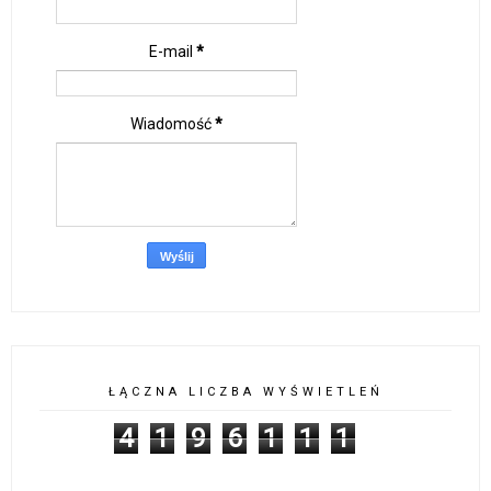
E-mail
*
Wiadomość
*
ŁĄCZNA LICZBA WYŚWIETLEŃ
4
1
9
6
1
1
1