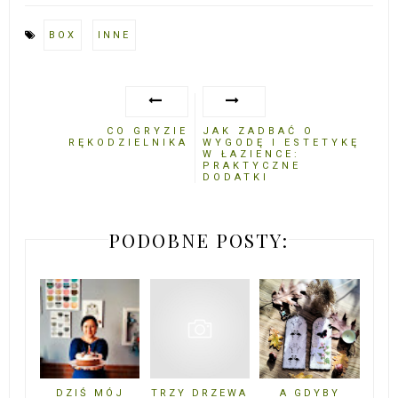
BOX
INNE
CO GRYZIE
JAK ZADBAĆ O
RĘKODZIELNIKA
WYGODĘ I ESTETYKĘ
W ŁAZIENCE:
PRAKTYCZNE
DODATKI
PODOBNE POSTY:
DZIŚ MÓJ
TRZY DRZEWA
A GDYBY