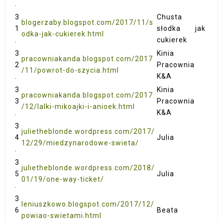
.
3
Chusta
blogerzaby.blogspot.com/2017/11/s
1
słodka jak
odka-jak-cukierek.html
.
cukierek
3
Kinia
pracowniakanda.blogspot.com/2017
2
Pracownia
/11/powrot-do-szycia.html
.
K&A
3
Kinia
pracowniakanda.blogspot.com/2017
3
Pracownia
/12/lalki-mikoajki-i-anioek.html
.
K&A
3
julietheblonde.wordpress.com/2017/
4
Julia
12/29/miedzynarodowe-swieta/
.
3
julietheblonde.wordpress.com/2018/
5
Julia
01/19/one-way-ticket/
.
3
leniuszkowo.blogspot.com/2017/12/
6
Beata
powiao-swietami.html
.