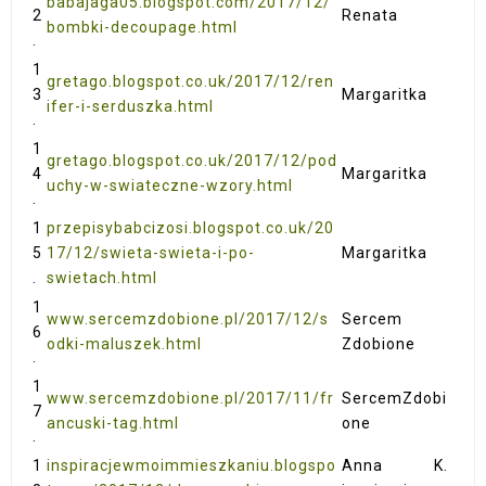
babajaga05.blogspot.com/2017/12/
2
Renata
bombki-decoupage.html
.
1
gretago.blogspot.co.uk/2017/12/ren
3
Margaritka
ifer-i-serduszka.html
.
1
gretago.blogspot.co.uk/2017/12/pod
4
Margaritka
uchy-w-swiateczne-wzory.html
.
1
przepisybabcizosi.blogspot.co.uk/20
5
17/12/swieta-swieta-i-po-
Margaritka
.
swietach.html
1
www.sercemzdobione.pl/2017/12/s
Sercem
6
odki-maluszek.html
Zdobione
.
1
www.sercemzdobione.pl/2017/11/fr
SercemZdobi
7
ancuski-tag.html
one
.
1
inspiracjewmoimmieszkaniu.blogspo
Anna K.