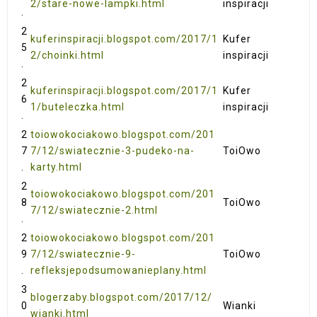
2/stare-nowe-lampki.html
inspiracji
.
2
kuferinspiracji.blogspot.com/2017/1
Kufer
5
2/choinki.html
inspiracji
.
2
kuferinspiracji.blogspot.com/2017/1
Kufer
6
1/buteleczka.html
inspiracji
.
2
toiowokociakowo.blogspot.com/201
7
7/12/swiatecznie-3-pudeko-na-
ToiOwo
.
karty.html
2
toiowokociakowo.blogspot.com/201
8
ToiOwo
7/12/swiatecznie-2.html
.
2
toiowokociakowo.blogspot.com/201
9
7/12/swiatecznie-9-
ToiOwo
.
refleksjepodsumowanieplany.html
3
blogerzaby.blogspot.com/2017/12/
0
Wianki
wianki.html