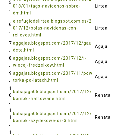
5
018/01/tags-navidenos-sobre-
Lirtea
.
dm.html
elrefugiodelirtea.blogspot.com.es/2
6
017/12/bolas-navidenas-con-
Lirtea
.
relieves.html
7
aggajas.blogspot.com/2017/12/gau
Agaja
.
dete.html
8
aggajas.blogspot.com/2017/12/i-
Agaja
.
wiecej-fredzelkow.html
9
aggajas.blogspot.com/2017/11/pow
Agaja
.
torka-po-latach.html
1
babajaga05.blogspot.com/2017/12/
0
Renata
bombki-haftowane.html
.
1
babajaga05.blogspot.com/2017/12/
1
Renata
bombki-szydekowe-cz-3.html
.
1