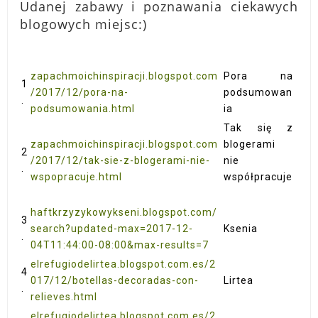
Udanej zabawy i poznawania ciekawych
blogowych miejsc:)
zapachmoichinspiracji.blogspot.com
Pora na
1
/2017/12/pora-na-
podsumowan
.
podsumowania.html
ia
Tak się z
zapachmoichinspiracji.blogspot.com
blogerami
2
/2017/12/tak-sie-z-blogerami-nie-
nie
.
wspopracuje.html
współpracuje
haftkrzyzykowykseni.blogspot.com/
3
search?updated-max=2017-12-
Ksenia
.
04T11:44:00-08:00&max-results=7
elrefugiodelirtea.blogspot.com.es/2
4
017/12/botellas-decoradas-con-
Lirtea
.
relieves.html
elrefugiodelirtea.blogspot.com.es/2