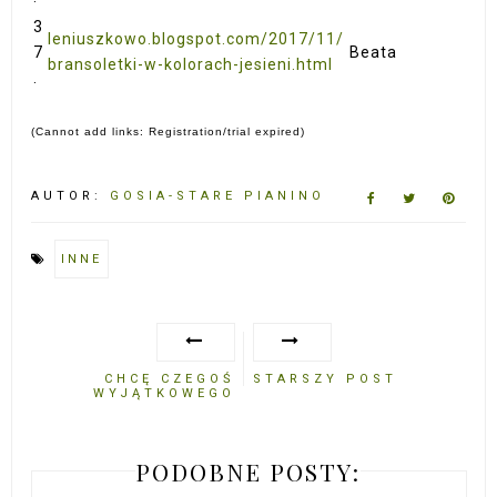
3
leniuszkowo.blogspot.com/2017/11/
7
Beata
bransoletki-w-kolorach-jesieni.html
.
(Cannot add links: Registration/trial expired)
AUTOR:
GOSIA-STARE PIANINO
INNE
CHCĘ CZEGOŚ
STARSZY POST
WYJĄTKOWEGO
PODOBNE POSTY: