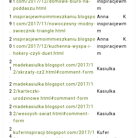
8
t.com/2017/12/domowe-biuro-na-
inspiracjewm
.
poddaszu.html
m
1
inspiracjewmoimmieszkaniu.blogspo
Anna K.
9
t.com/2017/11/nowoczesny-modny-
inspiracjewm
.
swiecznik-triangle.html
m
2
inspiracjewmoimmieszkaniu.blogspo
Anna K.
0
t.com/2017/12/kuchenna-wyspa-i-
inspiracjewm
.
hokery-czyli-duet.html
m
2
madekasiulka.blogspot.com/2017/1
1
Kasiulka
2/skrzaty-cz2.html#comment-form
.
2
madekasiulka.blogspot.com/2017/1
2
2/karteczki-
Kasiulka
.
urodzinowe.html#comment-form
2
madekasiulka.blogspot.com/2017/1
3
2/wesoych-swiat.html#comment-
Kasiulka
.
form
2
kuferinspiracji.blogspot.com/2017/1
Kufer
4