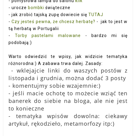
- pomysłowa lampa do salonu
klik
- urocze
bombki
świąteczne
- jak zrobić tajską zupę dowiecie się
TUTAJ
-
Czy jesteś pewna, że chcesz herbatę?
- jak to jest w
tą herbatą w Portugalii
-
Torby pastelami malowane
- bardzo mi się
podobają:)
Warto odwiedzić te wpisy, jak widzicie tematyka
różnorodna:) A zabawa trwa dalej. Zasady:
- wklejajcie linki do waszych postów z
listopada i grudnia, można dodać 3 posty
- komentujmy sobie wzajemnie:)
- jeśli macie ochotę to możecie wziąć ten
banerek do siebie na bloga, ale nie jest
to konieczne
- tematyka wpisów dowolna: ciekawy
artykuł, rękodzieło, metamorfozy itp:)