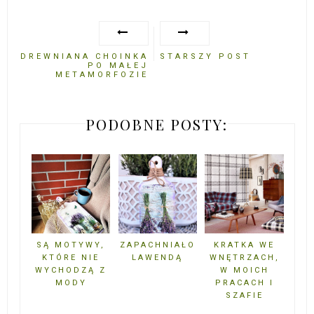
DREWNIANA CHOINKA
STARSZY POST
PO MAŁEJ
METAMORFOZIE
PODOBNE POSTY:
SĄ MOTYWY,
ZAPACHNIAŁO
KRATKA WE
KTÓRE NIE
LAWENDĄ
WNĘTRZACH,
WYCHODZĄ Z
W MOICH
MODY
PRACACH I
SZAFIE