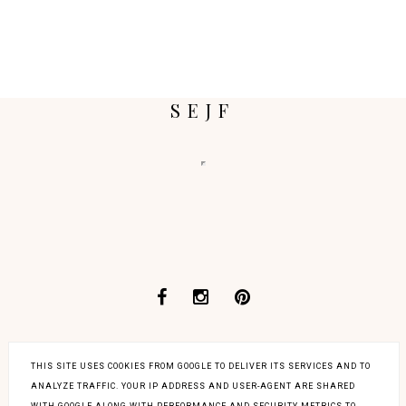
SEJF
THIS SITE USES COOKIES FROM GOOGLE TO DELIVER ITS SERVICES AND TO
COPYRIGHT ©
STARE PIANINO
BLOG DESIGN:
ANALYZE TRAFFIC. YOUR IP ADDRESS AND USER-AGENT ARE SHARED
KAROGRAFIA.PL
WITH GOOGLE ALONG WITH PERFORMANCE AND SECURITY METRICS TO