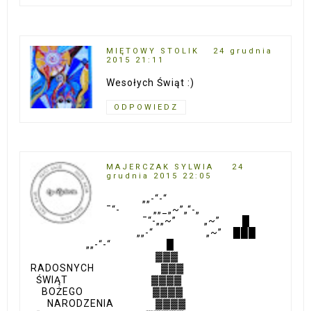
MIĘTOWY STOLIK
24 grudnia
2015 21:11
Wesołych Świąt :)
ODPOWIEDZ
MAJERCZAK SYLWIA
24
grudnia 2015 22:05
„„-“-“
¯“- „„_„~”„“-„
¯“-„„~” „~” █
„„-“ „~” ███
„„-“-“ █
▓▓▓
RADOSNYCH ▓▓▓
ŚWIĄT ▓▓▓▓
BOŻEGO ▓▓▓▓
NARODZENIA ▓▓▓▓