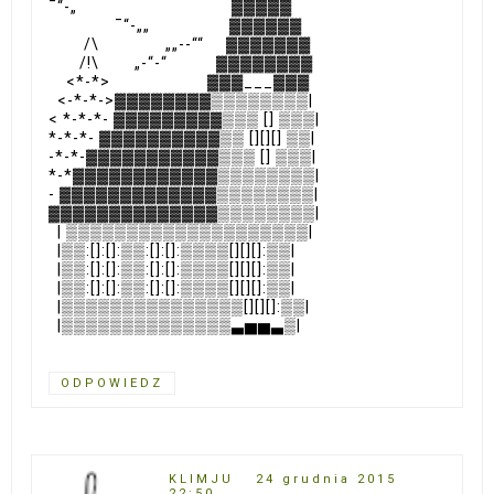
¯“-„ ▓▓▓▓▓
¯“-„„ ▓▓▓▓▓▓
/\ „„--““ ▓▓▓▓▓▓▓
/!\ „-“-“ ▓▓▓▓▓▓▓▓
<*-*> ▓▓▓___▓▓▓
<-*-*->▓▓▓▓▓▓▓▓▒▒▒▒▒▒▒▒|
< *-*-*- ▓▓▓▓▓▓▓▓▓▒▒▒ [] ▒▒▒|
*-*-*- ▓▓▓▓▓▓▓▓▓▓▒▒ [][][] ▒▒|
-*-*-▓▓▓▓▓▓▓▓▓▓▓▒▒▒ [] ▒▒▒|
*-*▓▓▓▓▓▓▓▓▓▓▓▓▒▒▒▒▒▒▒▒|
- ▓▓▓▓▓▓▓▓▓▓▓▓▓▒▒▒▒▒▒▒▒|
▓▓▓▓▓▓▓▓▓▓▓▓▓▓▒▒▒▒▒▒▒▒|
| ▒▒▒▒▒▒▒▒▒▒▒▒▒▒▒▒▒▒▒▒|
|▒▒:[]:[]:▒▒:[]:[]:▒▒▒▒[][][]:▒▒|
|▒▒:[]:[]:▒▒:[]:[]:▒▒▒▒[][][]:▒▒|
|▒▒:[]:[]:▒▒:[]:[]:▒▒▒▒[][][]:▒▒|
|▒▒▒▒▒▒▒▒▒▒▒▒▒▒▒[][][]:▒▒|
|▒▒▒▒▒▒▒▒▒▒▒▒▒▒▃▅▅▃▒|
ODPOWIEDZ
KLIMJU
24 grudnia 2015
22:50