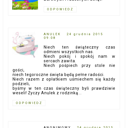
ODPOWIEDZ
ANULEK
24 grudnia 2015
09:08
Niech ten świąteczny czas
odmieni wszystkich nas.
Niech pokój i spokój nam w
sercach zawita.
Niech pośpiech przy stole nie
gości,
niech tegoroczne święta będą pełne radości.
Niech razem z opłatkiem uśmiechem się każdy
podzieli,
byśmy w ten czas świąteczny byli prawdziwie
weseli! Życzy Anulek z rodzinką...
ODPOWIEDZ
ANONIMOWY
24 grudnia 2015