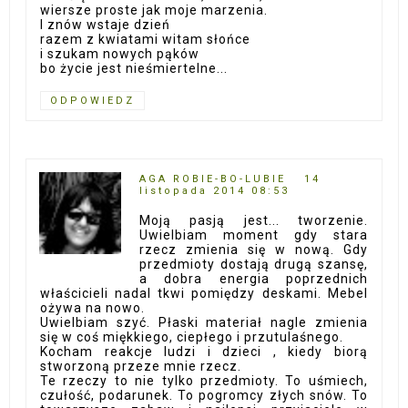
wiersze proste jak moje marzenia.
I znów wstaje dzień
razem z kwiatami witam słońce
i szukam nowych pąków
bo życie jest nieśmiertelne...
ODPOWIEDZ
AGA ROBIE-BO-LUBIE
14
listopada 2014 08:53
Moją pasją jest... tworzenie.
Uwielbiam moment gdy stara
rzecz zmienia się w nową. Gdy
przedmioty dostają drugą szansę,
a dobra energia poprzednich
właścicieli nadal tkwi pomiędzy deskami. Mebel
ożywa na nowo.
Uwielbiam szyć. Płaski materiał nagle zmienia
się w coś miękkiego, ciepłego i przutulaśnego.
Kocham reakcje ludzi i dzieci , kiedy biorą
stworzoną przeze mnie rzecz.
Te rzeczy to nie tylko przedmioty. To uśmiech,
czułość, podarunek. To pogromcy złych snów. To