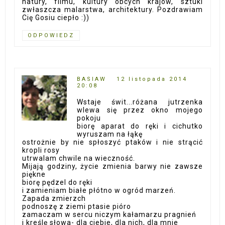
natury, filmu, kultury obcych krajów, sztuki
zwłaszcza malarstwa, architektury. Pozdrawiam
Cię Gosiu ciepło :))
ODPOWIEDZ
BASIAW
12 listopada 2014
20:08
Wstaje świt...różana jutrzenka
wlewa się przez okno mojego
pokoju
biorę aparat do ręki i cichutko
wyruszam na łąkę
ostrożnie by nie spłoszyć ptaków i nie strącić
kropli rosy
utrwalam chwile na wieczność.
Mijają godziny, życie zmienia barwy nie zawsze
piękne
biorę pędzel do ręki
i zamieniam białe płótno w ogród marzeń.
Zapada zmierzch
podnoszę z ziemi ptasie pióro
zamaczam w sercu niczym kałamarzu pragnień
i kreślę słowa- dla ciebie, dla nich, dla mnie