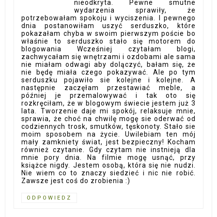
nieodkryta. Pewne smutne
wydarzenia sprawiły, że
potrzebowałam spokoju i wyciszenia. I pewnego
dnia postanowiłam uszyć serduszko, które
pokazałam chyba w swoim pierwszym poście bo
właśnie to serduszko stało się motorem do
blogowania Wcześniej czytałam blogi,
zachwycałam się wnętrzami i ozdobami ale sama
nie miałam odwagi aby dolączyć, bałam się, że
nie będę miała czego pokazywać. Ale po tym
serduszku pojawiło sie kolejne i kolejne. A
następnie zaczęłam przestawiać meble, a
później je przemalowywać i tak oto się
rozkręciłam, że w blogowym świecie jestem już 3
lata. Tworzenie daje mi spokój, relaksuje mnie,
sprawia, że choć na chwilę mogę sie oderwać od
codziennych trosk, smutków, tęskonoty. Stało sie
moim sposobem na życie. Uwilebiam ten mój
mały zamkniety świat, jest bezpieczny! Kocham
również czytanie. Gdy czytam nie instnieją dla
mnie pory dnia. Na filmie mogę usnąć, przy
książce nigdy. Jestem osobą, która się nie nudzi.
Nie wiem co to znaczy siedzieć i nic nie robić.
Zawsze jest coś do zrobienia :)
ODPOWIEDZ