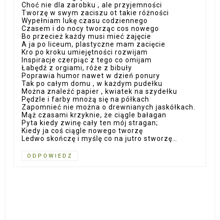
Choć nie dla zarobku , ale przyjemności
Tworzę w swym zaciszu ot takie różności
Wypełniam lukę czasu codziennego
Czasem i do nocy tworząc cos nowego
Bo przecież każdy musi mieć zajęcie
A ja po liceum, plastyczne mam zacięcie
Kro po kroku umiejętności rozwijam
Inspiracje czerpiąc z tego co omijam
Łabędź z orgiami, róże z bibuły
Poprawia humor nawet w dzień ponury
Tak po całym domu , w każdym pudełku
Można znaleźć papier , kwiatek na szydełku
Pędzle i farby mnożą się na półkach
Zapomnieć nie można o drewnianych jaskółkach.
Mąż czasami krzyknie, że ciągle bałagan
Pyta kiedy zwinę cały ten mój stragan;
Kiedy ja coś ciągle nowego tworzę
Ledwo skończę i myślę co na jutro stworzę…
ODPOWIEDZ