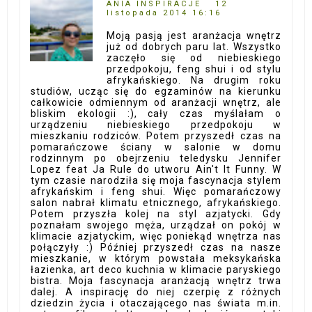
ANIA INSPIRACJE
12
listopada 2014 16:16
Moją pasją jest aranżacja wnętrz
już od dobrych paru lat. Wszystko
zaczęło się od niebieskiego
przedpokoju, feng shui i od stylu
afrykańskiego. Na drugim roku
studiów, ucząc się do egzaminów na kierunku
całkowicie odmiennym od aranżacji wnętrz, ale
bliskim ekologii :), cały czas myślałam o
urządzeniu niebieskiego przedpokoju w
mieszkaniu rodziców. Potem przyszedł czas na
pomarańczowe ściany w salonie w domu
rodzinnym po obejrzeniu teledysku Jennifer
Lopez feat Ja Rule do utworu Ain't It Funny. W
tym czasie narodziła się moja fascynacja stylem
afrykańskim i feng shui. Więc pomarańczowy
salon nabrał klimatu etnicznego, afrykańskiego.
Potem przyszła kolej na styl azjatycki. Gdy
poznałam swojego męża, urządzał on pokój w
klimacie azjatyckim, więc poniekąd wnętrza nas
połączyły :) Później przyszedł czas na nasze
mieszkanie, w którym powstała meksykańska
łazienka, art deco kuchnia w klimacie paryskiego
bistra. Moja fascynacja aranżacją wnętrz trwa
dalej. A inspirację do niej czerpię z różnych
dziedzin życia i otaczającego nas świata m.in.