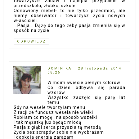
towarzysze zabaw i najlepsi przyjaciele w
przedszkolu, żłobku, szkole.
Odnowiony mebel- to nie tylko przedmiot, ale
niemy obserwator i towarzysz życia nowych
właścicieli.
...Pasja... Dążę do tego żeby pasja zmieniła się w
sposób na życie.
ODPOWIEDZ
DOMINIKA
28 listopada 2014
08:26
W moim świecie pełnym kolorów
Co dzień odbywa się parada
wzorów
Wszystko zaczęło się parę lat
temu
Gdy na wesele tworzyłam menu
Z racji że fundusz wesela nie wielki
Robiłam co mogę , na sposób wszelki
I tak mężatką już będąc młodą
Pasja z głębi serca przyszła tą metodą
Życia bez scrapów sobie nie wyobrażam
I dookoła energią zarażam