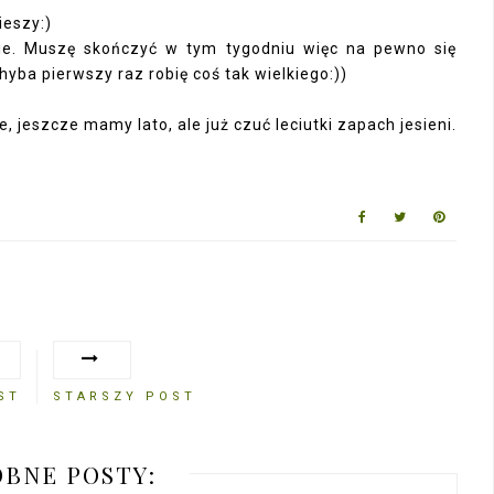
ieszy:)
ie. Muszę skończyć w tym tygodniu więc na pewno się
yba pierwszy raz robię coś tak wielkiego:))
e, jeszcze mamy lato, ale już czuć leciutki zapach jesieni.
ST
STARSZY POST
BNE POSTY: