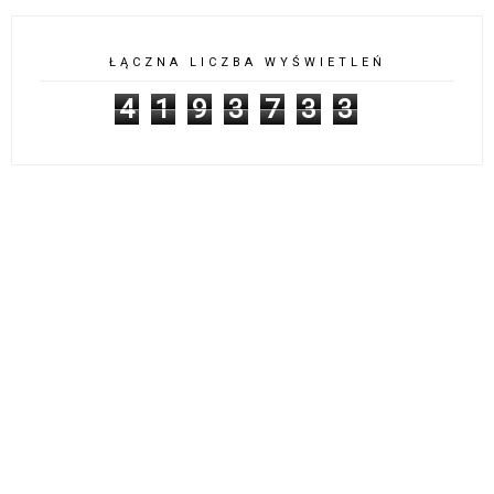
ŁĄCZNA LICZBA WYŚWIETLEŃ
4
1
9
3
7
3
3