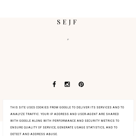
SEJF
THIS SITE USES COOKIES FROM GOOGLE TO DELIVER ITS SERVICES AND TO
COPYRIGHT ©
STARE PIANINO
BLOG DESIGN:
ANALYZE TRAFFIC. YOUR IP ADDRESS AND USER-AGENT ARE SHARED
KAROGRAFIA.PL
WITH GOOGLE ALONG WITH PERFORMANCE AND SECURITY METRICS TO
ENSURE QUALITY OF SERVICE, GENERATE USAGE STATISTICS, AND TO
DETECT AND ADDRESS ABUSE.