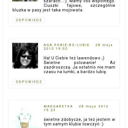
szafach...:). Mamy coś wspólnego.
Ciuszki fajowe, szczególnie
bluzka w pasy jest taka mojowata.
ODPOWIEDZ
AGA ROBIE-BO-LUBIE
28 maja
2012 19:02
Ha! U Ciebie też lawendowo ;)
Świetne polowanie! Aż
zazdroszczę. Ja ostatnio nie mam
czasu na lumki, a bardzo lubię.
ODPOWIEDZ
MARGARETKA
28 maja 2012
19:23
świetne zdobycze, ja też jestem w
tym samym klubie łowczyń :)